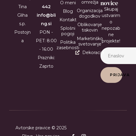
novice
omrežja
O meni
Tina
442
Skupaj
Organizacija
Blog
Gliha
info@bli
ustvarim
dogodkov
Kontakt
o
s.p.
ng.si
Oblikovanje
Splošni
nepozab
tiskovin
Postojn
PON -
pogoji
ne
Marketinško
a
PET: 8:00
projekte!
Politika
svetovanje
zasebnosti
- 16:00
Dekoracija
Prazniki:
Zaprto
PRIJAVA
Avtorske pravice © 2025