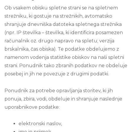
Ob vsakem obisku spletne strani se na spletnem
strežniku, ki gostuje na strežnikih, avtomatsko
shranjuje dnevniška datoteka spletnega strežnika
(npr. IP številka – številka, ki identificira posamezen
računalnik oz. drugo napravo na spletu; verzija
brskalnika, čas obiska). Te podatke obdelujemo z
namenom vodenja statistike obiskov na naši spletni
strani. Ponudnik tako zbranih podatkov ne obdeluje
posebej in jih ne povezuje z drugimi podatki.
Ponudnik za potrebe opravljanja storitev, ki jih
ponuja, zbira, vodi, obdeluje in shranjuje naslednje
uporabnikove podatke:
elektronski naslov,
ime in priimek,