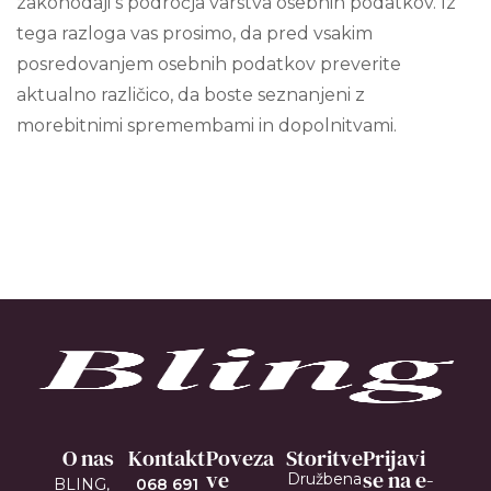
zakonodaji s področja varstva osebnih podatkov. Iz
tega razloga vas prosimo, da pred vsakim
posredovanjem osebnih podatkov preverite
aktualno različico, da boste seznanjeni z
morebitnimi spremembami in dopolnitvami.
O nas
Kontakt
Poveza
Storitve
Prijavi
Ve
se na e-
Družbena
BLING,
068 691