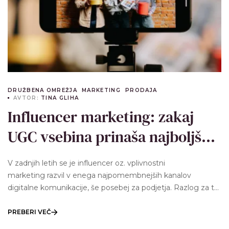
DRUŽBENA OMREŽJA
MARKETING
PRODAJA
AVTOR:
TINA GLIHA
Influencer marketing: zakaj
UGC vsebina prinaša najboljše
rezultate
V zadnjih letih se je influencer oz. vplivnostni
marketing razvil v enega najpomembnejših kanalov
digitalne komunikacije, še posebej za podjetja. Razlog za to
je predvsem sprememba načina, kako ljudje sprejemajo
informacije in kako se odločajo za…
PREBERI VEČ