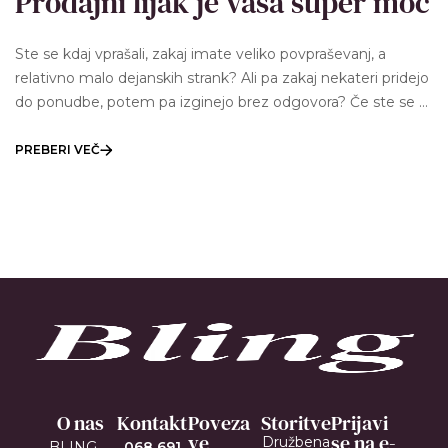
Prodajni lijak je vaša super moč
Ste se kdaj vprašali, zakaj imate veliko povpraševanj, a
relativno malo dejanskih strank? Ali pa zakaj nekateri pridejo
do ponudbe, potem pa izginejo brez odgovora? Če ste se v
tem prepoznali, niste sami. Prav tukaj…
PREBERI VEČ
O nas
Kontakt
Poveza
Storitve
Prijavi
Ve
se na e-
Družbena
BLING,
068 691