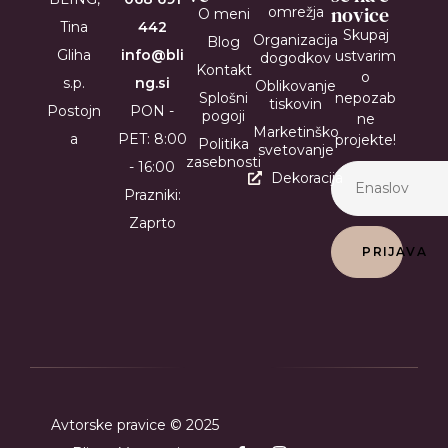
novice
omrežja
O meni
Tina
442
Skupaj
Organizacija
Blog
Gliha
info@bli
ustvarim
dogodkov
Kontakt
o
s.p.
ng.si
Oblikovanje
Splošni
nepozab
tiskovin
Postojn
PON -
pogoji
ne
Marketinško
a
PET: 8:00
projekte!
Politika
svetovanje
zasebnosti
- 16:00
Dekoracija
Prazniki:
Zaprto
PRIJAVA
Avtorske pravice © 2025